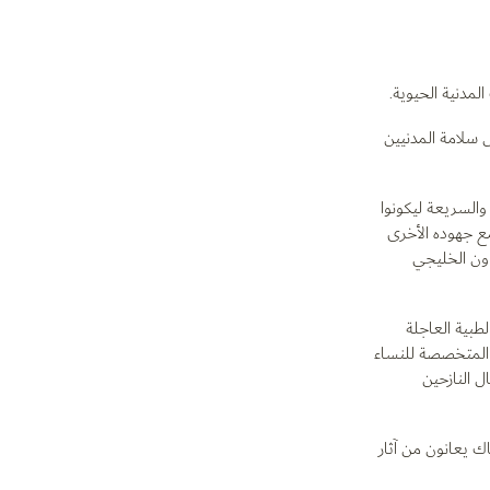
مدنية الحيوية.
 سلامة المدنيين
والسريعة ليكونوا
ع جهوده الأخرى
ار مجلس الأمن رقم 2216 ومبادرة مجلس التعاون الخليجي
لطبية العاجلة
 المتخصصة للنساء
ل النازحين
ك يعانون من آثار