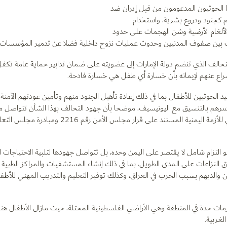
ها الحوثيون المدعومون من قبل إيران ضد
 كجنود ودروع بشرية، واستخدام
لألغام الأرضية وشن الهجمات على حدود
ات بين صفوف المدنيين وحدوث عمليات نزوح داخلية فضلا عن تدمير المؤسسات ال
لتحالف الذي تنضم دولة الإمارات إلى عضويته على ضمان تدابير حماية عامة تكفل
صراع عنهم لإيمانه بأن خسارة أي طفل هي خسارة فادحة.
 الحوثيين للأطفال بما في ذلك إعادة تأهيل الجنود منهم وتأمين عودتهم الآمنة 
رهم بالتنسيق مع اليونيسيف، موضحا بأن جهود التحالف بهذا الشأن تتواصل م
الرامية إلى تنفيذ وتعزيز اطار عمل يكفل إيجاد الحل السياسي للأزمة اليمنية المستند على قر
هو التزام شامل لا يقتصر على اليمن وحده، بل تتواصل جهودها لتلبية الاحتياجات ا
النزاعات على المدى الطويل، بما في ذلك إنشاء المستشفيات والمراكز الطبية
عن والديهم بسبب الحرب في العراق، وكذلك توفير التعليم والتدريب المهني للأطفا
أزمات حدة في المنطقة وهي الأراضي الفلسطينية المحتلة، حيث مازال الأطفال هنا
لغربية.