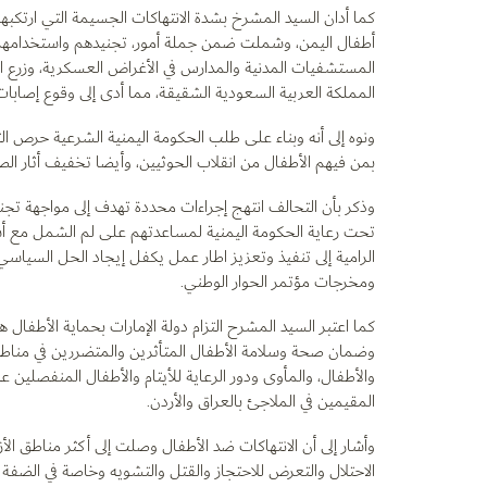
كما أدان السيد المشرخ بشدة الانتهاكات الجسيمة التي ارتكب
أطفال اليمن، وشملت ضمن جملة أمور، تجنيدهم واستخدامهم
المستشفيات المدنية والمدارس في الأغراض العسكرية، وزرع ا
المملكة العربية السعودية الشقيقة، مما أدى إلى وقوع إصاب
ونوه إلى أنه وبناء على طلب الحكومة اليمنية الشرعية حرص ا
بمن فيهم الأطفال من انقلاب الحوثيين، وأيضا تخفيف أثار ال
وذكر بأن التحالف انتهج إجراءات محددة تهدف إلى مواجهة تجنيد
تحت رعاية الحكومة اليمنية لمساعدتهم على لم الشمل مع أس
ومخرجات مؤتمر الحوار الوطني.
كما اعتبر السيد المشرح التزام دولة الإمارات بحماية الأطفال 
وضمان صحة وسلامة الأطفال المتأثرين والمتضررين في مناطق 
والأطفال، والمأوى ودور الرعاية للأيتام والأطفال المنفصلين 
المقيمين في الملاجئ بالعراق والأردن.
وأشار إلى أن الانتهاكات ضد الأطفال وصلت إلى أكثر مناطق ال
الاحتلال والتعرض للاحتجاز والقتل والتشويه وخاصة في الضفة ا