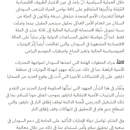
خلال العملية السياسية، أنْ يأخذ في عين الاعتبار الظروف الاقتصادية
المُلِحّة وتأثيرَها المتَفاقِم على كافة نواحي الحياة للشعب السوداني.
فوفقاً لتقديرات الأمم المتحدة، سَيُعاني تسعة وثلاثون في المئة من
السكان من انعدام الأمن الغذائي بحلول سبتمبر المقبل، بينما وصَلَت
نسبة تمويل خُطة الاستجابة الإنسانية الحالية إلى ثلاثة عشر في المئة
فقط. كما أَنَّ مواصلة تعليق المساعدات الدولية يؤثر سلباً على الحالة
الاقتصادية المتدهورة في السودان، والتي تفاقَمَت أيضاَ إثْرَ التوترات
الجيوسياسية الحالية وتغير المناخ واضطراب الموسم الزراعي.
ثالثاً،
ندرك الخطوات الهامة التي اتخذها السودان لمواجهة التحديات
الأمنية الراهنة، بما في ذلك عبر بَذْلِه جهودٍ لتهدئة التوترات في منطقة
دارفور، على إثر الاشتباكات الأخيرة التي أدت إلى وقوع العديد من الضحايا.
ونُقَدّر في هذا الشأن الجهود التي تبذُلُها الحكومة لإحراز المزيد من التقدم
بشأن الترتيبات الأمنية الانتقالية لدارفور بموجب اتفاق جوبا للسلام، بما في
ذلك التشغيل التدريجي للَّجنة الدائمة لوقف إطلاق النار في دارفور، والتي
تضطلع بدورٍ هام في التحقيق في انتهاكات وقف إطلاق النار.
وفي الختام، تواصل دولة الإمارات التأكيد على الحاجة إلى دعم السودان في
سعيه إلى تحقيق سلامٍ وأمنٍ مُستدام، بما في ذلك من خلال معالجة