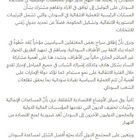
السودان على التوصّل إلى توافق في الآراء وتفاهم مشترك بشأن
المسارات الرئيسية للعملية الانتقالية في السودان، والتي تشمل الترتيبات
الدستورية الانتقالية، وتشكيل الحكومة، فضلاً عن تحديد جدولٍ زَمَني
للانتخابات.
ونرى بأنَّ إطلاق سراح بعض المعتقلين السياسيين مؤخراً يُعَد خُطوةً في
اتجاه بناء الثقة بين الأطراف السودانية، وساهَمَ في تمهيد الطريق للحوار
غير المباشر الجاري حالياً بين الأطراف، ونشدد هنا على أهمية مشاركة
النساء بشكل هادف وكذلك إشراك الشباب في جميع المراحل لإحراز تقدمٍ
خلال الفترة الانتقالية على نحوٍ مستدام. كما تؤكد دولة الإمارات على
أهمية أن تتم العملية السياسية بقيادة سودانية بما يحقق تطلعات
الشعب السوداني.
ثانياً، وفي سياق الأوضاع الاقتصادية المُقلقة، نرى بأنَّ المساعدات الإنمائية
وحُزْمات تخفيف الديون التي تقدمها المؤسسات المالية الدولية
والمانحون الدوليون الآخرون إلى السودان تُعَد ضرورية لمنع اقتصاده من
الانهيار.
ويتعين على المجتمع الدولي أثناء بحثِهِ أفضل السُبُل لمساعدة السودان