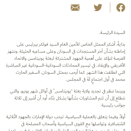
السيدة الرئيسة،
بدايةً، أشكر الممثل الخاص للأمين العام السيد فولكر بيرثيس على
إحاطته بشأن آخر المستجدات في السودان وعلى مساعيه الحثيثة، وننتهز
الفرصة لنؤكد على أهمية الجهود المشتركة لبعثة يونيتامس والاتحاد
الأفريقي والإيقاد، في تيسير المحادثات السودانية-السودانية غير المباشرة
التي انطلقت هذا الشهر. كما أرحب بممثل السودان، السفير الحارث
محمد في أول اجتماعٍ لَهُ في المجلس.
وبينما ننظر في تجديد ولاية بعثة “يونيتامس” في أوائل شهر يونيو، والتي
نتطلع إلى أن تتم المشاورات بشأنها بشكل بنّاء، أود أن أشير إلى ثلاثة
جوانب رئيسية:
أولاً، وفيما يتعلق بالعملية السياسية، ترحب دولة الإمارات بالجهود الثُلاثية
المُتضافرة، وتواصلها مع القوى السياسية وأصحاب المصلحة في
السودان، إذ يجسد هذا النهج الدور الهام للمنظمات الإقليمية في مساعدة