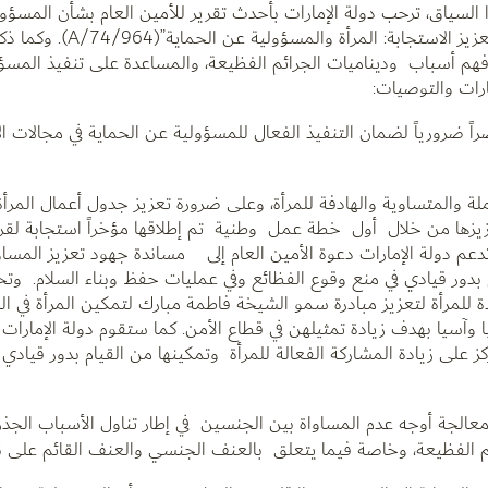
ا السياق، ترحب دولة الإمارات بأحدث تقرير للأمين العام بشأن المسؤو
والصادر تحت عنوان “إعطاء الأولوية لمسألة الوقاية 
 فهم أسباب وديناميات الجرائم الفظيعة، والمساعدة على تنفيذ المسؤ
ارات والتوصيات:
ً ضرورياً لضمان التنفيذ الفعال للمسؤولية عن الحماية في مجالات الإن
لة والمتساوية والهادفة للمرأة، وعلى ضرورة تعزيز جدول أعمال المرأة
 تعزيزها من خلال أول خطة عمل وطنية تم إطلاقها مؤخراً استجابة لق
لأمن. لذلك تدعم دولة الإمارات دعوة الأمين العام إلى مساندة جهود تعزيز الم
 بدور قيادي في منع وقوع الفظائع وفي عمليات حفظ وبناء السلام. وتحقي
 للمرأة لتعزيز مبادرة سمو الشيخة فاطمة مبارك لتمكين المرأة في الس
آسيا بهدف زيادة تمثيلهن في قطاع الأمن. كما ستقوم دولة الإمارات بإ
كز على زيادة المشاركة الفعالة للمرأة وتمكينها من القيام بدور قيادي 
معالجة أوجه عدم المساواة بين الجنسين في إطار تناول الأسباب الج
ئم الفظيعة، وخاصة فيما يتعلق بالعنف الجنسي والعنف القائم على 