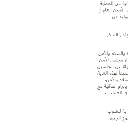
لية عن الحماية
وتعزيز الاستجابة: المرأة والمسؤولية عن الحماية”(A/74/964). وكما ذكر الأمين العام في
ولية عن
ذار المبكر
 والسلام والأمن
رار مجلس الأمن
ساواة بين الجنسين
قاً لهذه الغاية،
لام والأمن،
برام اتفاقية مع
في العمليات
ذرية لنشوب
نوع الجنس.