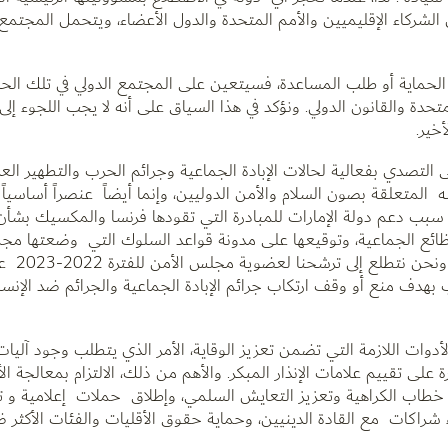
لشركاء الإقليميين والأمم المتحدة والدول الأعضاء، ويتحمل المجتمع 
 الحماية أو طلب المساعدة، فسيتعين على المجتمع الدولي في تلك الحالة
حدة والقانون الدولي. ونؤكد في هذا السياق على أنه لا يجب اللجوء إلى
خير.
لتصدي بفعالية لحالات الإبادة الجماعية وجرائم الحرب والتطهير العر
المتعلقة بصون السلام والأمن الدوليين، وإنما أيضاً عنصراً أساسياً 
 سبب دعم دولة الإمارات للمبادرة التي تقودها فرنسا والمكسيك بشأن
ظائع الجماعية، وتوقيعها على مدونة قواعد السلوك التي وضعتها مج
والتناسق والشفاف
هدف منع أو وقف ارتكاب جرائم الإبادة الجماعية والجرائم ضد الإنسان
أدوات اللازمة التي تضمن تعزيز الوقاية، الأمر الذي يتطلب وجود آليات
ى تقييم علامات الإنذار المبكر. والأهم من ذلك، الالتزام بمعالجة ا
خطاب الكراهية وتعزيز التعايش السلمي، وإطلاق حملات إعلامية و ت
ء شراكات مع القادة الدينيين، وحماية حقوق الأقليات والفئات الأكثر ض