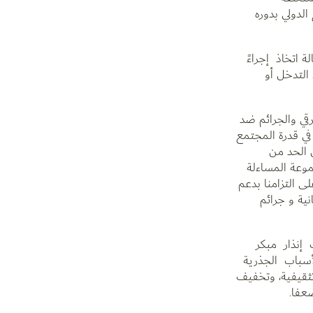
الدولي بدوره
 اتخاذ إجراءً
 التدخل أو
قي والجرائم ضد
في قدرة المجتمع
 الحد من
موعة المساءلة
ية. وفي هذا السياق، نؤكد من جديد ونحن نتطلع إلى ترشحنا لعضوية مجلس الأمن للفترة 2022-2023 على التزامنا بدعم
ية و جرائم
 إنذار مبكر
لأسباب الجذرية
ثقيفية، وتخفيف
عفا.