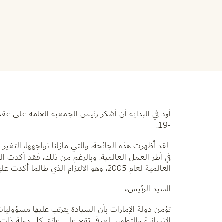
أود في البداية أن أشكر رئيس الجمعية العامة على عق
-19.
لقد أظهرت هذه الجائحة، والتي مازلنا نواجهها، التغير
في أطر العمل العالمية. وبالرغم من ذلك، فقد أكدت ال
العالمية لعام 2005، وهو الالتزام الذي طالما أكدت عليه دولة الإمارات مثلما نحن نفعل الآن والعديد من الدول الأخرى.
السيد الرئيس،،
تؤمن دولة الإمارات بأن السيادة يترتب عليها مسؤولي
الإنسانية والتطهير العرقي تقع على عاتق كل دولة ذات 