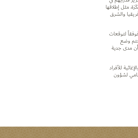
َة، مثل إطلاقها
فريقيا والشرق
وفقاً لتوقعات
ول العالم بحلول عام 2050، الأمر الذي يُحتم وضع
بأن مدى جدية
إغاثية للأفراد
لسامي لشؤون