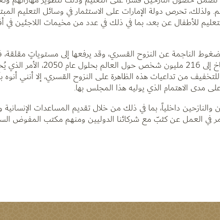
ولذلك، تحرص دولة الإمارات على الاستثمار في وسائل التعليم المبتكَر
لتعليم للأطفال عن بعد، بما في ذلك في عدد من مخيمات اللاجئين في أ
الضغوط الناجمة عن النزوح القسري، وقد يرفعها إلى مستوياتٍ مقلقة، ف
البنك الدولي، قد تصل أعداد النازحين بسبب تغير المناخ إلى 216 مليون شخص ح
ات، للتخفيف من تداعيات هذه الظاهرة على النزوح القسري، إلا أنني أنوه 
على مدى الاهتمام الذي يوليه هذا المجلس بها.
ن والنازحين داخلياً، بما في ذلك من خلال تقديم المساعدات الإنسانية وال
نستمر في العمل عن كثبّ مع شركائنا الدوليين ومنهم مكتب المفوض ا