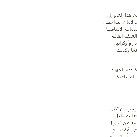
هذا العام إلى
أمان، ليواجهوا،
دمات الأساسية
لعنف القائم
وأوكرانيا،
نغا وكذلك
ة هذه الجهود
المساعدة
، يجب أن تظل
عالية وأقل
ناجمة عن تحويل
تي عُقدت في
زيز قُدراتِهم في