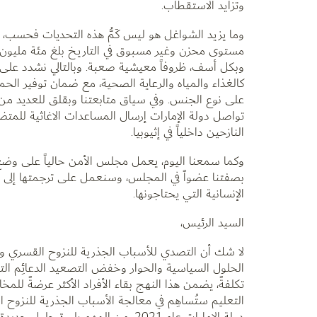
وتزايد الاستقطاب.
وما يزيد الشواغل هو ليس كَمُّ هذه التحديات فحسب، و
مستوى محزن وغير مسبوق في التاريخ بلغ مئة مليون ش
وبكل أسف، ظروفاً معيشية صعبة. وبالتالي نشدد على
كالغذاء والمياه والرعاية الصحية، مع ضمان توفير الح
على نوع الجنس. وفي سياق متابعتنا وبقلق للعديد من ال
تواصل دولة الإمارات إرسال المساعدات الاغاثية للمتض
النازحين داخلياً في إثيوبيا.
وكما سمعنا اليوم، يعمل مجلس الأمن حالياً على وضع ا
بصفتنا عضواً في المجلس، وسنعمل على ترجمتها إلى
الإنسانية التي يحتاجونها.
السيد الرئيس،
لا شك أن التصدي للأسباب الجذرية للنزوح القسري والعو
الحلول السياسية والحوار وخفض التصعيد الدعائِم التي ن
تكلفةً، يضمن هذا النهج بقاء الأفراد الأكثر عرضةً للمخ
التعليم ستُساهِم في معالجة الأسباب الجذرية للنزوح
دولة الإمارات عام 2021، من المهم ب