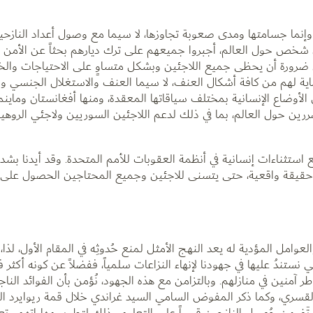
إنما جسامتها ومدى صعوبة تجاوزها، لا سيما مع وصول أعداد النازحين 
خص حول العالم، أجبروا جميعهم على ترك ديارهم بحثاً عن الأمن وال
 ضرورة أن يحظى جميع اللاجئين وبشكل متساوٍ على الاحتياجات والخ
ماية لهم من كافة أشكال العنف، لا سيما العنف والاستغلال الجنسي وا
أوضاع الإنسانية بمختلف سياقاتها المعقدة، ومنها أفغانستان وماينمار 
ررين حول العالم، بما في ذلك لدعم اللاجئين السوريين ولاجئي الروهي
ستثناءات إنسانية في أنظمة العقوبات للأمم المتحدة. وقد أيدنا بشد
 حقيقة واقعية، حتى يتسنى للاجئين وجميع المحتاجين الحصول على 
امل المؤدية له يعد النهج الأمثل لمنع حُدوثِه في المقام الأول، لذا
ستندُ عليها في جهودنا لإنهاء النزاعات سلمياً، ففضلاً عن كونه أكثر ف
اطر آمنين في منازلهم. وبالتزامن مع هذه الجهود، نُؤمن بأن الفوائد ال
 القسري، وكما ذكر المفوض السامي السيد غراندي خلال قمة ريوايرد ال
لورة حلول جديدة تَضمن حُصول النازحين قسراً على التعليم وذلك لتطوير مهاراتهم وتع