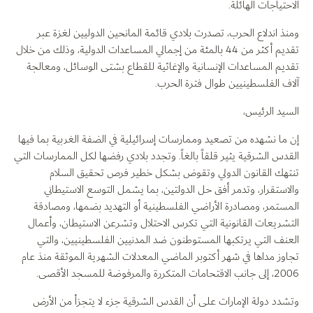
الاحتياجات الهائلة.
ومنذ اندلاع الحرب، تصدرت بلادي قائمة المانحين الدوليين لغزة عبر
تقديم أكثر من 44 بالمئة من إجمالي المساعدات الدولية، وذلك من خلال
تقديم المساعدات الإنسانية والإغاثية للقطاع بشتى الوسائل، ومعالجة
آلاف الفلسطينيين طوال فترة الحرب.
السيد الرئيس،
إن ما نشهده من تصعيد وممارسات إسرائيلية في الضفة الغربية بما فيها
القدس الشرقية يثير قلقاً بالغاً. وتجدد بلادي رفضها لكل الممارسات التي
تنتهك القانون الدولي وتقوض بشكل خطير فرص تحقيق السلام
والاستقرار، وتدمر أفق حل الدولتين، بما يشمل التوسع الاستيطاني
المستمر، ومصادرة الأراضي الفلسطينية أو التهديد بضمها، ومصادقة
التشريعات القانونية التي تكرس الاحتلال وتشرعن الاستيطان، وأعمال
العنف التي يرتكبها المستوطنون ضد المدنيين الفلسطينيين، والتي
تجاوز مداها في شهر أكتوبر الماضي المعدلات الشهرية الموثقة منذ عام
2006، إلى جانب الاقتحامات المتكررة والمرفوضة للمسجد الأقصى.
وتشدد دولة الإمارات على أن القدس الشرقية جزء لا يتجزأ من الأرض