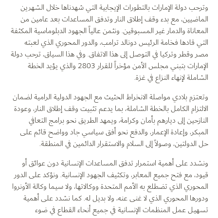
وترحب دولة الإمارات بالتطورات الإيجابية التي شهدناها خلال الشهرين
الماضيين، مع بدء وقف إطلاق النار وتدفق المساعدات بعد عامين من
المعاناة والدمار غير المسبوقين. ونثمن عالياً الجهود الدبلوماسية المكثفة
التي قادها فخامة الرئيس دونالد ترامب، والدور المحوري الذي لعبته
مصر وقطر وتركيا في التوصل إلى هذا الاتفاق. وفي هذا السياق، ترحب دولة
الإمارات بتبني مجلس الأمن مؤخراً للقرار 2803 والذي يؤيد الخطة
الشاملة لإنهاء النزاع في غزة.
وتعتزم بلادي مواصلة الانخراط الحثيث مع الجهود الدولية الرامية لضمان
الالتزام الكامل بالخطة الشاملة، بما يدعم تثبيت وقف إطلاق النار، وعودة
النازحين إلى ديارهم بأمان وكرامة، ويمهد الطريق نحو برامج التعافي
المبكر، وإعادة الإعمار، والدفع نحو أفق سياسي جاد وواضح قائم على
حل الدولتين، وصولاً إلى السلام والاستقرار الدائمين في المنطقة.
ونشدد على أهمية استمرار تدفق المساعدات الإنسانية دون عوائق أو
قيود، مع فتح جميع المعابر، وتكثيف الجهود الإنسانية. ونؤكد على الدور
المحوري الذي تضطلع به الأمم المتحدة ووكالاتها، ولا سيما وكالة الأونروا
ودورها المحوري الذي لا غنى عنه، ولا بديل له. كما نشدد على أهمية
تسهيـل عمل المنظمات الإنسانية في جميع أنحاء القطاع في ضوء