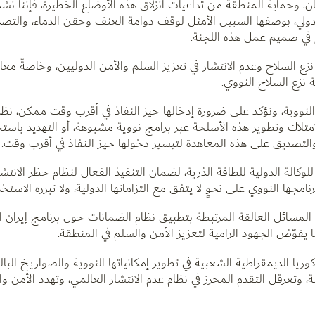
ن، وحماية المنطقة من تداعيات انزلاق هذه الأوضاع الخطيرة، فإننا نش
لدولي، بوصفها السبيل الأمثل لوقف دوامة العنف وحقن الدماء، والتص
ع في صميم عمل هذه اللجنة.
زع السلاح وعدم الانتشار في تعزيز السلم والأمن الدوليين، وخاصةً معا
نزع السلاح النووي.
ووية، ونؤكد على ضرورة إدخالها حيز النفاذ في أقرب وقت ممكن، نظرا
تلاك وتطوير هذه الأسلحة عبر برامج نووية مشبوهة، أو التهديد باستخ
لتصديق على هذه المعاهدة لتيسير دخولها حيـز الـنفاذ في أقرب وقت.
للوكالة الدولية للطاقة الذرية، لضمان التنفيذ الفعال لنظام حظر الانتشا
مجها النووي على نحوٍ لا يتفق مع التزاماتها الدولية، ولا تبرره الاستخ
ن المسائل العالقة المرتبطة بتطبيق نظام الضمانات حول برنامج إيران ا
ا يقوّض الجهود الرامية لتعزيز الأمن والسلم في المنطقة.
ريا الديمقراطية الشعبية في تطوير إمكانياتها النووية والصواريخ البا
وتعرقل التقدم المحرز في نظام عدم الانتشار العالمي، وتهدد الأمن وا