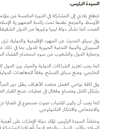
السيدة الرئيس،
تتطلع بلادي إلى المشاركة في الدورة الخامسة من مؤتم
الأوسط، والمزمع عقدها تحت رئاسة الجمهورية الإسلامية
الصدد، كما نشكر دولة ليبيا وغيرها من الدول الشقيق
وفي سياق الحديث عن الجهود الإقليمية والدولية، ترى
السيبراني والبنية التحتية الحيوية للدول، بما في ذلك
وحماية الدول والشعوب من سوء استخدام الفضاء السيب
كما يجب تعزيز الشراكات الدولية والحوار بين الدول
الخارجي، ومنع سباق التسلح، وفقاً للمعاهدات الدولية
وفي كافة نواحي العمل متعدد الأطراف، يظل دور المرأة م
بشكل كامل ومتساوٍ وفعال في عمليات صنع القرار المتع
كما يجب أن يكون للشباب صوت مسموع في قضايا نزع ال
والاجتماعي والابتكار التكنولوجي.
وختاماً، السيدة الرئيس، تؤكد دولة الإمارات على أهمي
السلاح والأمن الدولي، والدفع قدماً بأهدافنا المشتركة ف