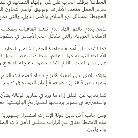
المطالبة بوقف الحرب على غزة، وإنهاء التصعيد في لبنا
تعزيز العمل متعدد الأطراف، وتوثيق أواصر التعاون ا
المرتبطة بمسائل نزع السلاح والأمن الدولي، والتي تق
تؤمن بلادي بالدور الهام الذي تلعبه اتفاقيات وصكوك ن
الأسلحة النووية، والتي تشكل حجر الأساس في منظومة 
كما نشدد على أهمية معاهدة الحظر الشامل للتجارب الن
الأسلحة النووية حول العالم، ومحاولات بعض الدول لام
على دول الملحق الثاني اتخاذ خطوات عاجلة للتوقيع وا
وتؤكد بلادي على اهمية الالتزام بنظام الضمانات التابع 
ونعرب عن قلقنا إزاء مواصلة إيران التوسع في تطوير برنا
كما نعرب عن القلق إزاء ما ورد في تقارير الوكالة بشأ
واستمرارها في تطوير برنامجها للصواريخ الباليستية، بم
ومن جانب آخر، تدين دولة الإمارات استمرار جمهورية كو
هذه الأنشطة تتنافى مع قرارات مجلس الأمن ذات الصلة، 
والدوليين.