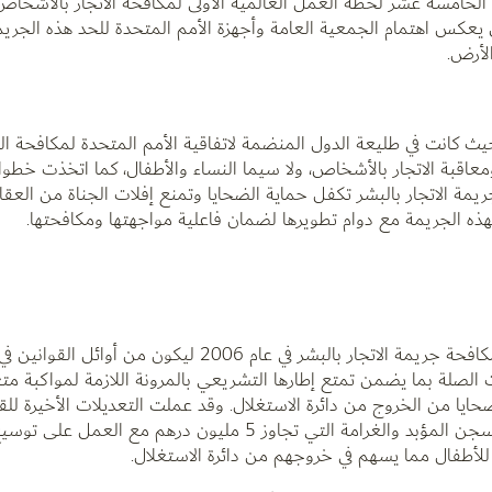
ة الخامسة عشر لخطة العمل العالمية الأولى لمكافحة الاتجار بالأشخا
الذي يعكس اهتمام الجمعية العامة وأجهزة الأمم المتحدة للحد هذه الجريمة
لأرض.
ت دولة الإمارات العربية المتحدة منذ عام 2006 حيث كانت في طليعة الدول المنضمة لاتفاقية الأمم المتحدة ل
معاقبة الاتجار بالأشخاص، ولا سيما النساء والأطفال، كما اتخذت خطو
ة الاتجار بالبشر تكفل حماية الضحايا وتمنع إفلات الجناة من الع
ذه الجريمة مع دوام تطويرها لضمان فاعلية مواجهتها ومكافحتها.
أصدرت دولة الإمارات العربية المتحدة قانونها الأول لمكافحة جريمة الاتجار بالبشر في ع
 الصلة بما يضمن تمتع إطارها التشريعي بالمرونة اللازمة لمواكبة مت
ايا من الخروج من دائرة الاستغلال. وقد عملت التعديلات الأخيرة للقا
2023 على وضع عقوبات مشددة على الجناة تصل للسجن المؤبد والغرامة التي تجاوز 5 مليون درهم م
للأطفال مما يسهم في خروجهم من دائرة الاستغلال.