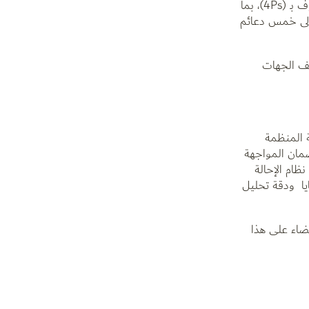
وفي عام 2012، أرست الدولة معالم استراتيجيتها الوطنية لمكافحة الجريمة، مستندة في ذلك إلى النهج الدولي الشامل المعروف بـ (4Ps)، بما
 العام إطلاق الخطة الوطنية 2025–2027، والتي تستند إلى خمس دعائم
لف الجهات
ة المنظمة
ضمان المواجهة
ظام الإحالة
يا ودقة تحليل
قضاء على هذا