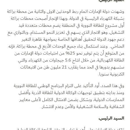
وشهدت دولة الإمارات اتمام ربط الوحدتين الاولى والثانية من محطة براكة
بشبكة الكهرباء الرئيسية في الدولة، وبهذا الإنجاز أصبحت محطات براكة
أول مشروع للطاقة النووية في المنطقة يضم محطات متعددة قيد
التشغيل، وهو الانجاز الذي يسهم في تعزيز النمو المستدام، وبالتوازي مع
دعم جهود الدولة لتحقيق أهدافها الخاصة بمواجهة ظاهرة التغير
المناخي. وعند استكمال بناء جميع الوحدات الأربع في محطة براكة، فإنه
من المتوقع أن يتم توفير نحو 25% من احتياجات دولة الإمارات من
الطاقة الكهربائية، من خلال انتاج 5.6 جيجاوات من الكهرباء، والتي
ستسهم بدورها في الحد مما يقارب 21 مليون طن من الانبعاثات
الكربونية سنويا.
وفي هذا الصدد، أود التأكيد على التزام البرنامج الوطني للطاقة النووية
ومنذ بدايته بتطبيق توجيهات الوكالة الدولية للطاقة الذرية وأفضل
الممارسات الدولية، وبشكل يضمن الامتثال الكامل لأعلى معايير
الشفافية والسلامة التشغيلية والأمن وعدم الانتشار.
السيد الرئيس،
تؤكد دولة الامارات على أهمية تدابير التحقق التابعة للوكالة الدولية