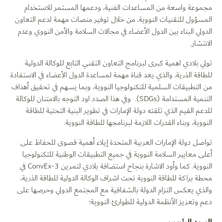
مجموعة واسعة من المساعدات الفنية، ودعمها المستمر للاستخدام
المسؤول للتقنيات النووية، من خلال توفير منصات مهمة لدعم التعاون
الدولي البناء بين الدول الأعضاء في مجالات السلامة والأمن النووي وعدم
الانتشار.
تولي بلادي اهمية كبرى لبرنامج التعاون التقني التابع للوكالة الدولية
للطاقة الذرية، والذي يعد قناة مهمة لمساعدة الدول الأعضاء في الاستفادة
من التطبيقات السلمية للتكنولوجيا النووية، وبما يسهم في تحقيق أهداف
التنمية المستدامة (SDGs). وفي هذا الصدد اود التوجه بالامتنان للوكالة
للدعم القيم الذي تلقته دولة الإمارات في تطوير البنية التحتية للطاقة
النووية، وبناء القدرات اللازمة لبرنامجها للطاقة النووية.
تواصل دولة الإمارات العربية المتحدة إيلاء أهمية قصوى للحفاظ على
أعلى معايير السلامة النووية في جميع التطبيقات الوطنية للتكنولوجيا
النووية. كما وأود الاشارة بنجاح استضافة بلادي لتمرين ConvEx-3 في
محطة براكة للطاقة النووية تحت اشراف الوكالة الدولية للطاقة الذرية،
والذي يعكس التزام الدولة بالشفافية مع المجتمع الدولي وحرصها على
دعم وتعزيز الأنظمة الدولية للطوارئ النووية
.
السيد الرئيس،